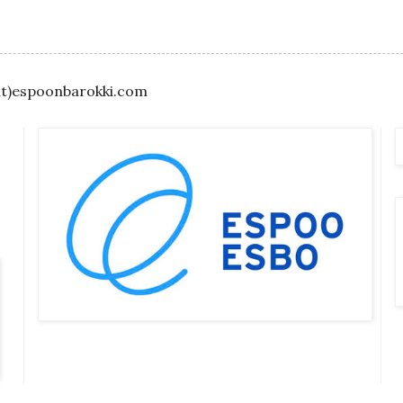
(at)espoonbarokki.com