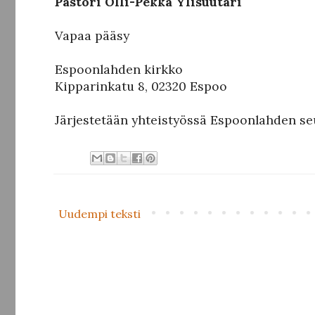
Pastori Olli-Pekka Ylisuutari
Vapaa pääsy
Espoonlahden kirkko
Kipparinkatu 8, 02320 Espoo
Järjestetään yhteistyössä Espoonlahden s
Uudempi teksti