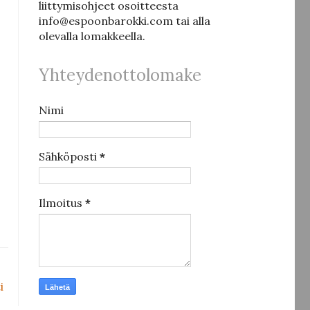
liittymisohjeet osoitteesta
info@espoonbarokki.com tai alla
olevalla lomakkeella.
Yhteydenottolomake
Nimi
Sähköposti
*
Ilmoitus
*
i