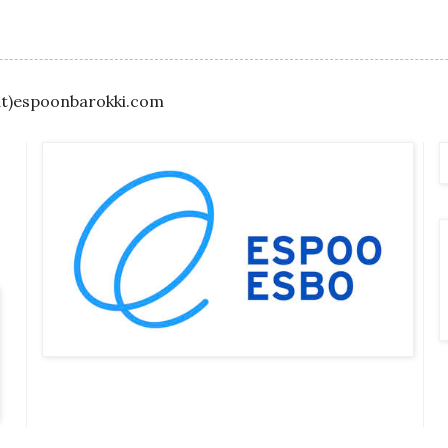
(at)espoonbarokki.com