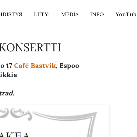
HDISTYS
LIITY!
MEDIA
INFO
YouTub
KONSERTTI
lo 17
Café Bastvik
, Espoo
ikkia
trad.