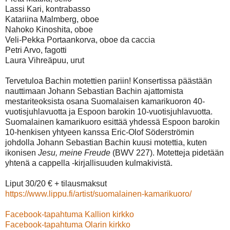
Lassi Kari, kontrabasso
Katariina Malmberg, oboe
Nahoko Kinoshita, oboe
Veli-Pekka Portaankorva, oboe da caccia
Petri Arvo, fagotti
Laura Vihreäpuu, urut
Tervetuloa Bachin motettien pariin! Konsertissa päästään
nauttimaan Johann Sebastian Bachin ajattomista
mestariteoksista osana Suomalaisen kamarikuoron 40-
vuotisjuhlavuotta ja Espoon barokin 10-vuotisjuhlavuotta.
Suomalainen kamarikuoro esittää yhdessä Espoon barokin
10-henkisen yhtyeen kanssa Eric-Olof Söderströmin
johdolla Johann Sebastian Bachin kuusi motettia, kuten
ikonisen
Jesu, meine Freude
(BWV 227). Motetteja pidetään
yhtenä a cappella -kirjallisuuden kulmakivistä.
Liput 30/20 € + tilausmaksut
https://www.lippu.fi/artist/suomalainen-kamarikuoro/
Facebook-tapahtuma Kallion kirkko
Facebook-tapahtuma Olarin kirkko