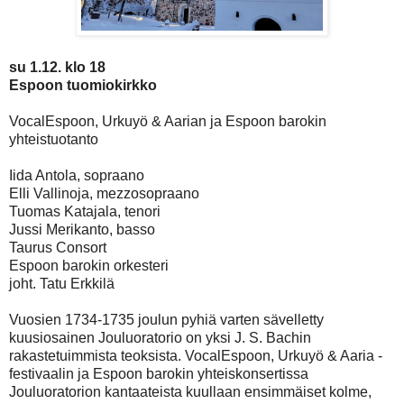
su 1.12. klo 18
Espoon tuomiokirkko
VocalEspoon, Urkuyö & Aarian ja Espoon barokin
yhteistuotanto
Iida Antola, sopraano
Elli Vallinoja, mezzosopraano
Tuomas Katajala, tenori
Jussi Merikanto, basso
Taurus Consort
Espoon barokin orkesteri
joht. Tatu Erkkilä
Vuosien 1734-1735 joulun pyhiä varten sävelletty
kuusiosainen Jouluoratorio on yksi J. S. Bachin
rakastetuimmista teoksista. VocalEspoon, Urkuyö & Aaria -
festivaalin ja Espoon barokin yhteiskonsertissa
Jouluoratorion kantaateista kuullaan ensimmäiset kolme,