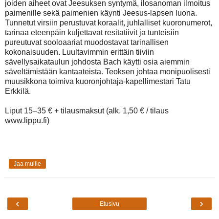
joiden aiheet ovat Jeesuksen syntymä, ilosanoman ilmoitus
paimenille sekä paimenien käynti Jeesus-lapsen luona.
Tunnetut virsiin perustuvat koraalit, juhlalliset kuoronumerot,
tarinaa eteenpäin kuljettavat resitatiivit ja tunteisiin
pureutuvat sooloaariat muodostavat tarinallisen
kokonaisuuden. Luultavimmin erittäin tiiviin
sävellysaikataulun johdosta Bach käytti osia aiemmin
säveltämistään kantaateista. Teoksen johtaa monipuolisesti
muusikkona toimiva kuoronjohtaja-kapellimestari Tatu
Erkkilä.
Liput 15–35 € + tilausmaksut (alk. 1,50 € / tilaus
www.lippu.fi)
Jaa muille
‹
›
Etusivu