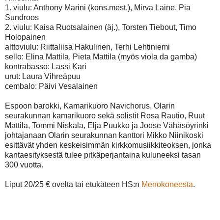
1. viulu: Anthony Marini (kons.mest.), Mirva Laine, Pia
Sundroos
2. viulu: Kaisa Ruotsalainen (äj.), Torsten Tiebout, Timo
Holopainen
alttoviulu: Riittaliisa Hakulinen, Terhi Lehtiniemi
sello: Elina Mattila, Pieta Mattila (myös viola da gamba)
kontrabasso: Lassi Kari
urut: Laura Vihreäpuu
cembalo: Päivi Vesalainen
Espoon barokki, Kamarikuoro Navichorus, Olarin
seurakunnan kamarikuoro sekä solistit Rosa Rautio, Ruut
Mattila, Tommi Niskala, Elja Puukko ja Joose Vähäsöyrinki
johtajanaan Olarin seurakunnan kanttori Mikko Niinikoski
esittävät yhden keskeisimmän kirkkomusiikkiteoksen, jonka
kantaesityksestä tulee pitkäperjantaina kuluneeksi tasan
300 vuotta.
Liput 20/25 € ovelta tai etukäteen HS:n
Menokoneesta
.