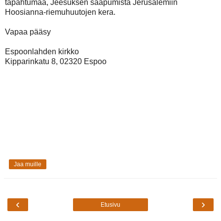
tapahtumaa, Jeesuksen saapumista Jerusalemiin
Hoosianna-riemuhuutojen kera.
Vapaa pääsy
Espoonlahden kirkko
Kipparinkatu 8, 02320 Espoo
Jaa muille
‹
›
Etusivu