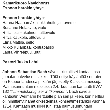
Kamarikuoro Navichorus
Espoon barokin yhtye
Espoon barokin yhtye:
Hanna Haapamäki, nokkahuilu ja traverso
Susanne Helasvuo, viulu
Riittaliisa Hakulinen, alttoviulu
Ritva Kaukola, alttoviulu
Elina Mattila, sello
Mikko Kujanpää, kontrabasso
Laura Vihreäpuu, urut
Pastori Jukka Lehti
Johann Sebastian Bach
sävelsi kirkolliset kantaattinsa
jumalanpalvelusmusiikiksi. Tätä esityskäytäntöä seuraten
on Espoonlahdessa pitkään järjestetty Klassisia messuja.
Palmusunnuntain messussa 2.4. kuullaan kantaatti BWV
182
"Himmelskönig, sei willkommen"
. Bach sävelsi
kantaatin Weimarin herttualle pian sen jälkeen, kun herttua
oli nimittänyt hänet orkesterinsa konserttimestariksi vuonna
1714. Kantaatin musiikki juhlistaa palmusunnuntain