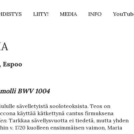
HDISTYS
LIITY!
MEDIA
INFO
YouTub
IA
, Espoo
d-molli BWV 1004
ululle sävelletyistä sooloteoksista. Teos on
accona käyttää kätkettynä cantus firmuksena
den
. Tarkkaa sävellysvuotta ei tiedetä, mutta yhden
chin v. 1720 kuolleen ensimmäisen vaimon, Maria