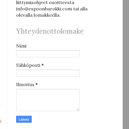
liittymisohjeet osoitteesta
info@espoonbarokki.com tai alla
olevalla lomakkeella.
Yhteydenottolomake
Nimi
Sähköposti
*
Ilmoitus
*
i