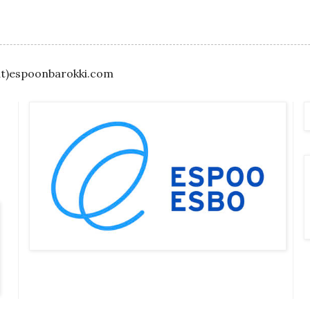
(at)espoonbarokki.com