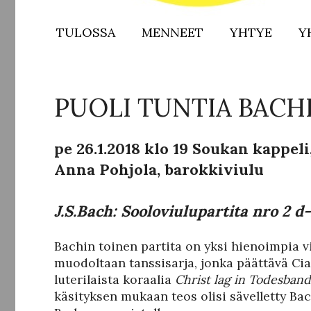
TULOSSA
MENNEET
YHTYE
Y
PUOLI TUNTIA BACH
pe 26.1.2018 klo 19 Soukan kappeli
Anna Pohjola, barokkiviulu
J.S.Bach: Sooloviulupartita nro 2 
Bachin toinen partita on yksi hienoimpia vi
muodoltaan tanssisarja, jonka päättävä Ci
luterilaista koraalia
Christ lag in Todesban
käsityksen mukaan teos olisi sävelletty Ba