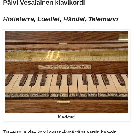
Päivi Vesalainen klavikordi
Hotteterre, Loeillet, Händel, Telemann
Klavikordi
Traverso ja klavikordi ovat nykypäivänä varsin harvoin