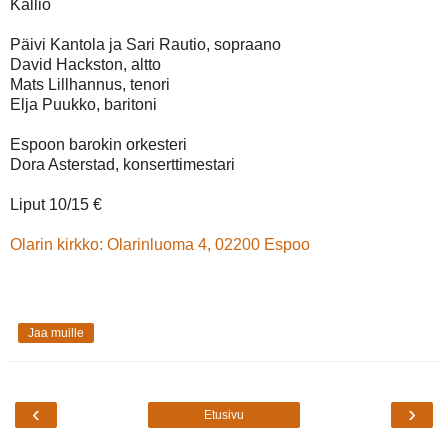
Kallio
Päivi Kantola ja Sari Rautio, sopraano
David Hackston, altto
Mats Lillhannus, tenori
Elja Puukko, baritoni
Espoon barokin orkesteri
Dora Asterstad, konserttimestari
Liput 10/15 €
Olarin kirkko: Olarinluoma 4, 02200 Espoo
Jaa muille
‹
›
Etusivu