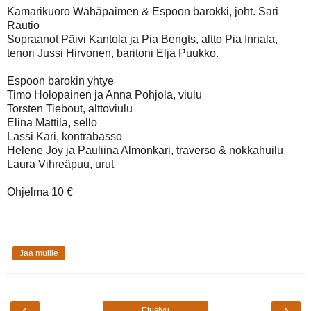
Kamarikuoro Wähäpaimen & Espoon barokki, joht. Sari
Rautio
Sopraanot Päivi Kantola ja Pia Bengts, altto Pia Innala,
tenori Jussi Hirvonen, baritoni Elja Puukko.
Espoon barokin yhtye
Timo Holopainen ja Anna Pohjola, viulu
Torsten Tiebout, alttoviulu
Elina Mattila, sello
Lassi Kari, kontrabasso
Helene Joy ja Pauliina Almonkari, traverso & nokkahuilu
Laura Vihreäpuu, urut
Ohjelma 10 €
Jaa muille
‹
›
Etusivu