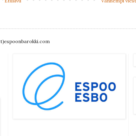
Etusivu
Vanhempi viest
(at)espoonbarokki.com