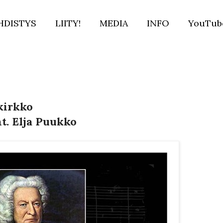
HDISTYS
LIITY!
MEDIA
INFO
YouTub
kirkko
t. Elja Puukko