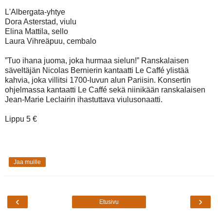
L'Albergata-yhtye
Dora Asterstad, viulu
Elina Mattila, sello
Laura Vihreäpuu, cembalo
”Tuo ihana juoma, joka hurmaa sielun!” Ranskalaisen
säveltäjän Nicolas Bernierin kantaatti Le Caffé ylistää
kahvia, joka villitsi 1700-luvun alun Pariisin. Konsertin
ohjelmassa kantaatti Le Caffé sekä niinikään ranskalaisen
Jean-Marie Leclairin ihastuttava viulusonaatti.
Lippu 5 €
Jaa muille
‹
›
Etusivu